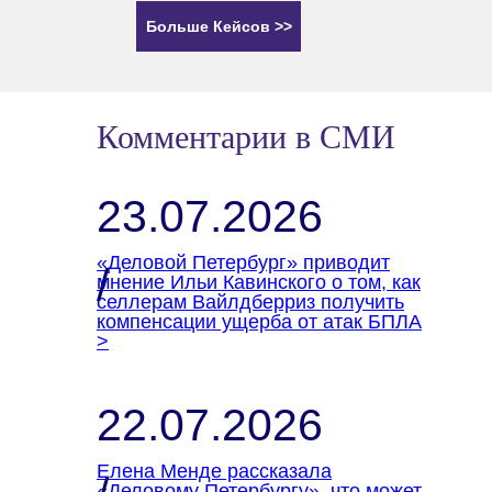
Больше Кейсов >>
Комментарии в СМИ
23.07.2026
«Деловой Петербург» приводит
/
мнение Ильи Кавинского о том, как
селлерам Вайлдберриз получить
компенсации ущерба от атак БПЛА
>
22.07.2026
Елена Менде рассказала
«Деловому Петербургу», что может