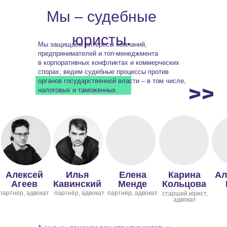
Мы – судебные
юристы.
Мы защищаем интересы компаний,
предпринимателей и топ-менеджмента
в корпоративных конфликтах и коммерческих
спорах, ведем судебные процессы против
органов государственной власти – в том числе,
налоговых и таможенных.
Алексей
Илья
Елена
Карина
Ал
Агеев
Кавинский
Менде
Кольцова
партнёр, адвокат
партнёр, адвокат
партнёр, адвокат
старший юрист,
адвокат